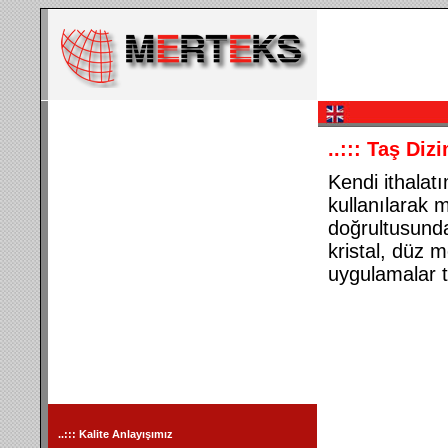
..:::
Taş Dizi
Kendi ithalatı
kullanılarak m
doğrultusunda
kristal, düz m
uygulamalar t
..:::
Kalite Anlayışımız