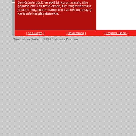
Sektöründe güçlü ve etkili bir kurum olarak, ülke
çapında öncü bir firma olmak, tüm müşterilerimizin
beklenti, ihtiyaçlarını kaliteli ürün ve hizmet anlayışı
içerisinde karşılayabilmektir.
[
Ana Sayfa
]
[
Hakkımızda
]
[
Emprime Baskı
]
Tüm Hakları Saklıdır.
© 2010 Merteks Emprime