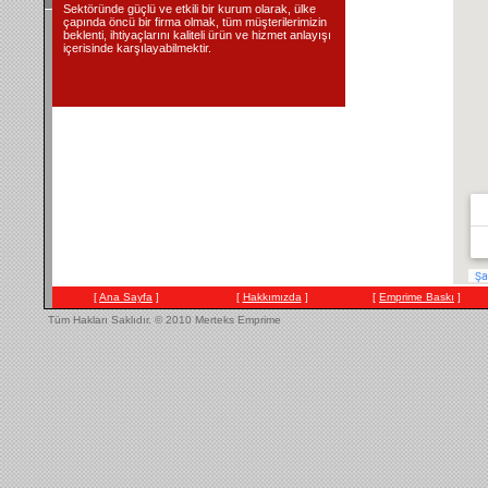
Sektöründe güçlü ve etkili bir kurum olarak, ülke
çapında öncü bir firma olmak, tüm müşterilerimizin
beklenti, ihtiyaçlarını kaliteli ürün ve hizmet anlayışı
içerisinde karşılayabilmektir.
[
Ana Sayfa
]
[
Hakkımızda
]
[
Emprime Baskı
]
Tüm Hakları Saklıdır.
© 2010 Merteks Emprime