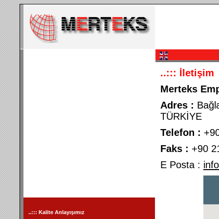
..:::
İletişim
Merteks Empr
Adres :
Bağla
TÜRKİYE
Telefon :
+90
Faks :
+90 21
E Posta :
in
..:::
Kalite Anlayışımız