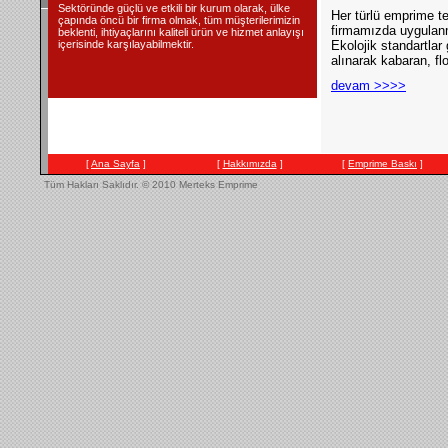
Sektöründe güçlü ve etkili bir kurum olarak, ülke
Her türlü emprime te
çapında öncü bir firma olmak, tüm müşterilerimizin
firmamızda uygulan
beklenti, ihtiyaçlarını kaliteli ürün ve hizmet anlayışı
içerisinde karşılayabilmektir.
Ekolojik standartlar
alınarak kabaran, flok
devam >>>>
[
Ana Sayfa
]
[
Hakkımızda
]
[
Emprime Baskı
]
Tüm Hakları Saklıdır.
© 2010 Merteks Emprime