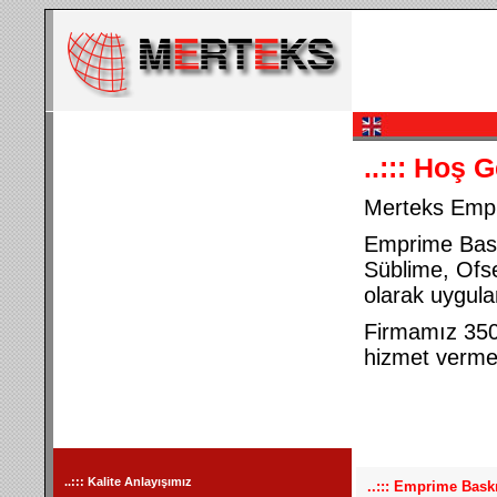
..:::
Hoş G
Merteks Emp
Emprime Baskı
Süblime, Ofset
olarak uygul
Firmamız 35
hizmet vermek
..:::
Kalite Anlayışımız
..::: Emprime Bask