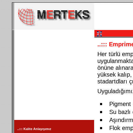
..:::
Emprime
Her türlü emp
uygulanmaktad
önüne alınara
yüksek kalıp,
stadartdları 
Uyguladığımız
Pigment
Su bazlı
Aşındırm
Flok emp
..:::
Kalite Anlayışımız