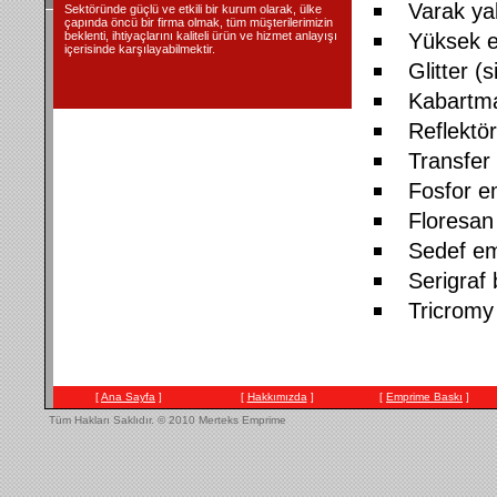
Varak ya
Sektöründe güçlü ve etkili bir kurum olarak, ülke
çapında öncü bir firma olmak, tüm müşterilerimizin
beklenti, ihtiyaçlarını kaliteli ürün ve hizmet anlayışı
Yüksek 
içerisinde karşılayabilmektir.
Glitter 
Kabartm
Reflektö
Transfer
Fosfor e
Floresan
Sedef em
Serigraf 
Tricromy
[
Ana Sayfa
]
[
Hakkımızda
]
[
Emprime Baskı
]
Tüm Hakları Saklıdır.
© 2010 Merteks Emprime